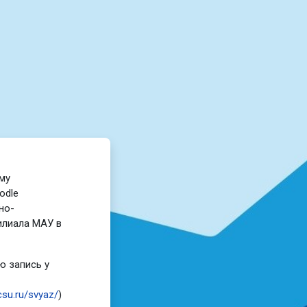
рмационно-образовательная с
му
odle
но-
илиала МАУ в
ю запись у
csu.ru/svyaz/
)