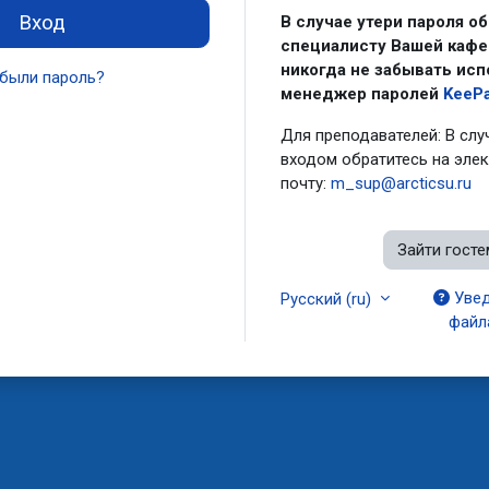
Вход
В случае утери пароля об
специалисту Вашей кафе
никогда не забывать исп
были пароль?
менеджер паролей
KeeP
Для преподавателей: В слу
входом обратитесь на эле
почту:
m_sup@arcticsu.ru
Зайти госте
Увед
Русский ‎(ru)‎
файл