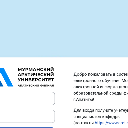
Зайти на Электронная инфо
Добро пожаловать в систе
электронного обучения Mo
электронной информацион
образовательной среды ф
г.Апатиты!
Для входа получите учетну
специалистов кафедры
(контакты
https://www.arcti