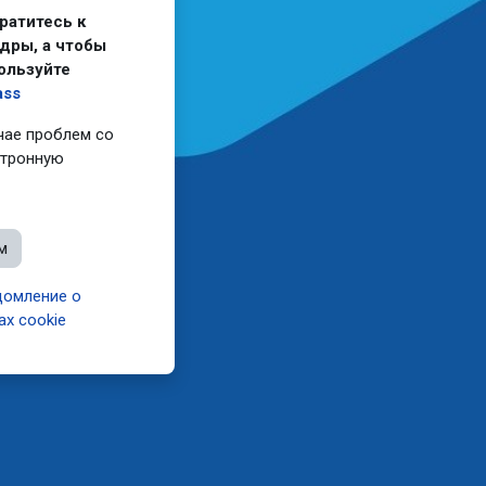
ратитесь к
дры, а чтобы
ользуйте
ass
чае проблем со
ктронную
м
омление о
ах cookie